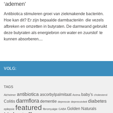
‘ademen’
Antibiotica stimuleren groei van ziekmakende bacteriën.
Hoe kan dit? Er zijn bepaalde darmbacteriën die vezels
afbreken en omzetten in butyraten. De darmwand gebruikt
deze butyraten als energiebron om water en zuurstof te
kunnen absorberen....
VOLG:
TAGS
antibiotica
ascorbylpalmitaat
baby's
Alzheimer
Astma
cholesterol
darmflora
diabetes
Colitis
dementie
depressie
depressiviteit
featured
Golden Naturals
epilepsie
fibromyalgie
GABA