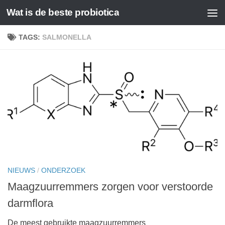
Wat is de beste probiotica
Doorgaan naar inhoud
TAGS:
SALMONELLA
NIEUWS
/
ONDERZOEK
Maagzuurremmers zorgen voor verstoorde
darmflora
De meest gebruikte maagzuurremmers