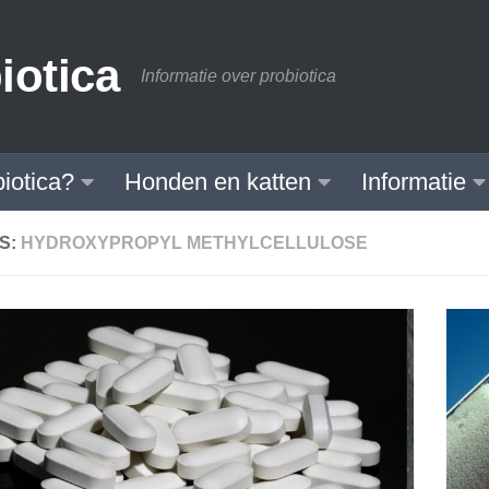
iotica
Informatie over probiotica
biotica?
Honden en katten
Informatie
S:
HYDROXYPROPYL METHYLCELLULOSE