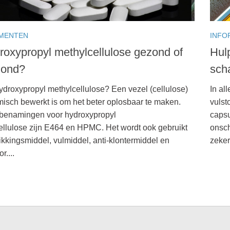
MENTEN
INFO
droxypropyl methylcellulose gezond of
Hulp
zond?
sch
ydroxypropyl methylcellulose? Een vezel (cellulose)
In al
misch bewerkt is om het beter oplosbaar te maken.
vulst
benamingen voor hydroxypropyl
capsu
ellulose zijn E464 en HPMC. Het wordt ook gebruikt
onsch
ikkingsmiddel, vulmiddel, anti-klontermiddel en
zeker
r....