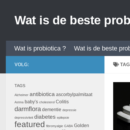
Doorgaan naar inhoud
Wat is de beste prob
Wat is probiotica ?
Wat is de beste pro
VOLG:
TAG
TAGS
antibiotica
ascorbylpalmitaat
Alzheimer
baby's
Colitis
Astma
cholesterol
darmflora
dementie
depressie
diabetes
depressiviteit
epilepsie
featured
Golden
fibromyalgie
GABA