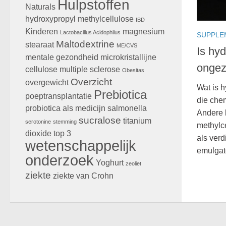
Hulpstoffen
Naturals
hydroxypropyl methylcellulose
IBD
Kinderen
magnesium
Lactobacillus Acidophilus
SUPPLE
Maltodextrine
stearaat
ME/CVS
Is hy
mentale gezondheid
microkristallijne
onge
cellulose
multiple sclerose
Obesitas
Overzicht
overgewicht
Wat is h
Prebiotica
poeptransplantatie
die che
probiotica als medicijn
salmonella
Andere 
sucralose
titanium
serotonine
stemming
methylc
dioxide
top 3
als verd
wetenschappelijk
emulgato
onderzoek
Yoghurt
zeoliet
ziekte
ziekte van Crohn